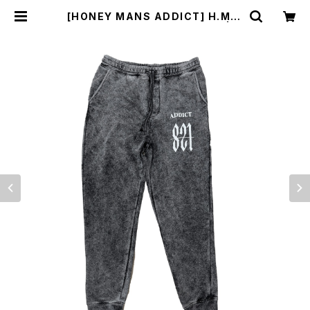
[HONEY MANS ADDICT] H.M.A
Mineral Wash Fleece Pant | T
HEE MAD COUNTRY'S STORE