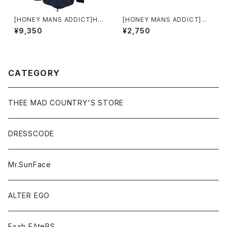
[HONEY MANS ADDICT]HM
[HONEY MANS ADDICT]キ
A CAMP Photo L/S T STAR
ーストラップ
¥9,350
¥2,750
RY SKY
CATEGORY
THEE MAD COUNTRY'S STORE
DRESSCODE
Mr.SunFace
ALTER EGO
Fxxh EAteRS