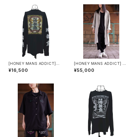
[HONEY MANS ADDICT]酒
[HONEY MANS ADDICT] ロ
雑魚ロングスリーブTシャツ（カ
ングシャツ
¥16,500
¥55,000
ラー）