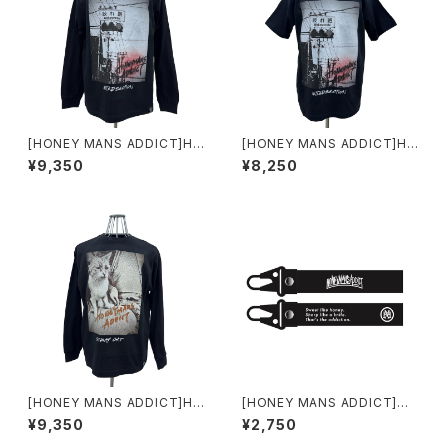
[HONEY MANS ADDICT]HM
[HONEY MANS ADDICT]HM
A CAMP Photo L/S T INTER
A CAMP Photo T INTERSE
¥9,350
¥8,250
SECTION
CTION
[HONEY MANS ADDICT]HM
[HONEY MANS ADDICT]キ
A CAMP Photo L/S T STRA
ーストラップ
¥9,350
¥2,750
Y CAT