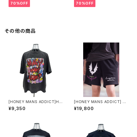
70%OFF
70%OFF
その他の商品
[HONEY MANS ADDICT]HM
[HONEY MANS ADDICT] G
A TWN Graphic T
OOD DAY TO DIE ハーフパン
¥9,350
¥19,800
ツ