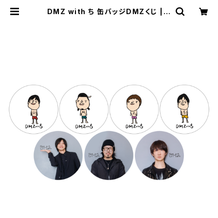
DMZ with ち 缶バッジDMZくじ | T
HEE MAD COUNTRY'S STORE