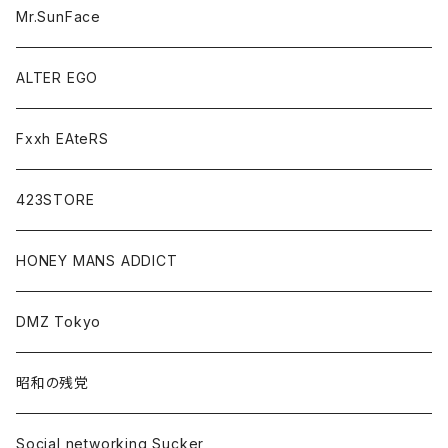
Mr.SunFace
ALTER EGO
Fxxh EAteRS
423STORE
HONEY MANS ADDICT
DMZ Tokyo
昭和の残党
Social networking Sucker