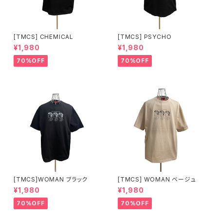
[TMCS] CHEMICAL
[TMCS] PSYCHO
¥1,980
¥1,980
70%OFF
70%OFF
[TMCS]WOMAN ブラック
[TMCS] WOMAN ベージュ
¥1,980
¥1,980
70%OFF
70%OFF