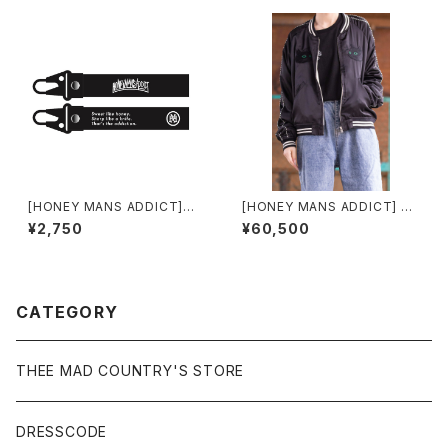
[HONEY MANS ADDICT]キ
[HONEY MANS ADDICT] CA
ーストラップ
Tスカジャン
¥2,750
¥60,500
CATEGORY
THEE MAD COUNTRY'S STORE
DRESSCODE