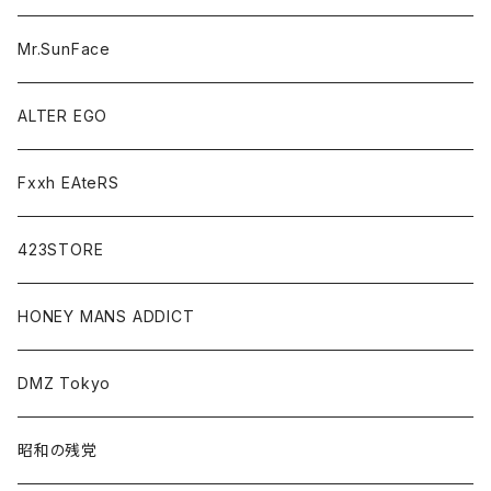
Mr.SunFace
ALTER EGO
Fxxh EAteRS
423STORE
HONEY MANS ADDICT
DMZ Tokyo
昭和の残党