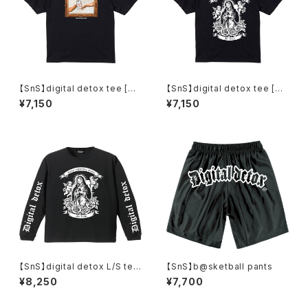
【SnS】digital detox tee [@
【SnS】digital detox tee [m
dam]
@ria]
¥7,150
¥7,150
【SnS】digital detox L/S tee
【SnS】b@sketball pants
[m@ria]
¥8,250
¥7,700