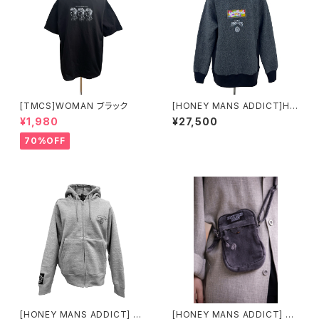
[TMCS]WOMAN ブラック
[HONEY MANS ADDICT]HM
A LOGO Sweat
¥1,980
¥27,500
70%OFF
[HONEY MANS ADDICT] AD
[HONEY MANS ADDICT] ダ