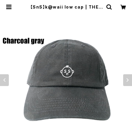
【SnS】k@waii low cap | THEE
MAD COUNTRY'S STORE