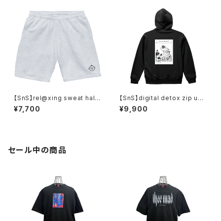
【SnS】rel@xing sweat half
【SnS】digital detox zip up
pants
hoodie [liberty]
¥7,700
¥9,900
セール中の商品