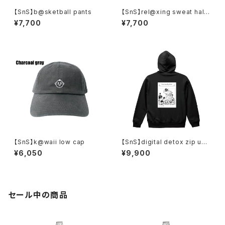
【SnS】b@sketball pants
【SnS】rel@xing sweat half
pants
¥7,700
¥7,700
【SnS】k@waii low cap
【SnS】digital detox zip up
hoodie [liberty]
¥6,050
¥9,900
セール中の商品