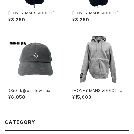
[HONEY MANS ADDICT]HM
[HONEY MANS ADDICT]HM
A CAMP Photo T SUNSET
A CAMP Photo T INTERSE
¥8,250
¥8,250
CTION
【SnS】k@waii low cap
[HONEY MANS ADDICT] AD
DICT Zip up hoodie
¥6,050
¥15,000
CATEGORY