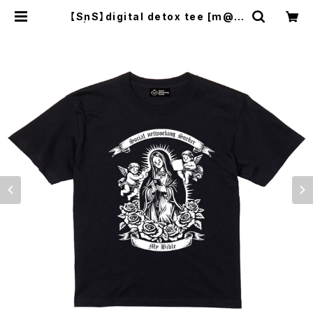
【SnS】digital detox tee [m@ri
a] | THEE MAD COUNTRY'S ST
ORE