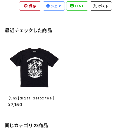
保存
シェア
LINE
ポスト
最近チェックした商品
【SnS】digital detox tee [m
@ria]
¥7,150
同じカテゴリの商品