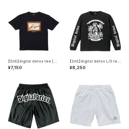
【SnS】digital detox tee [@
【SnS】digital detox L/S tee
dam]
[m@ria]
¥7,150
¥8,250