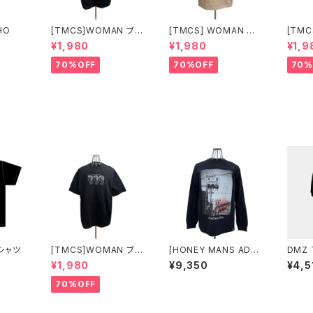
HO
[TMCS]WOMAN ブラ
[TMCS] WOMAN ベ
[TMC
ック
ージュ
ンク
¥1,980
¥1,980
¥1,9
70%OFF
70%OFF
70%
Tシャツ
[TMCS]WOMAN ブラ
[HONEY MANS ADDI
DMZ 
ック
CT]HMA CAMP Phot
¥1,980
¥9,350
¥4,5
o L/S T INTERSECTI
ON
70%OFF