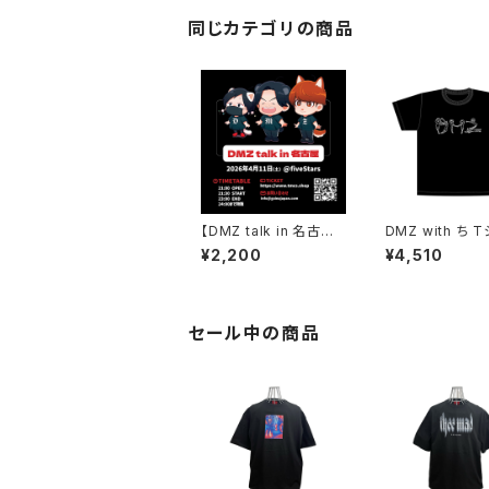
同じカテゴリの商品
【DMZ talk in 名古屋】
DMZ with ち 
チケット
¥2,200
¥4,510
セール中の商品