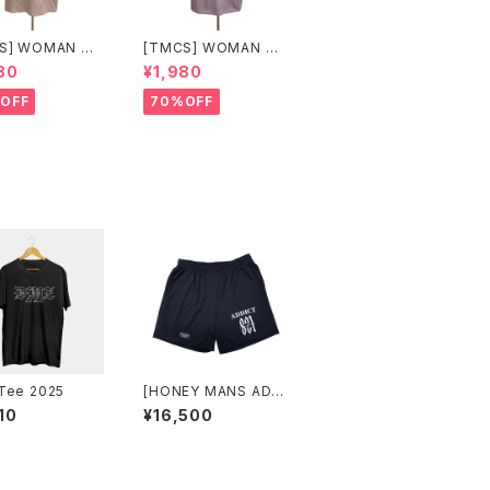
S] WOMAN ピ
[TMCS] WOMAN パ
ープル
80
¥1,980
OFF
70%OFF
Tee 2025
[HONEY MANS ADDI
CT]HMA sports pan
10
¥16,500
ts