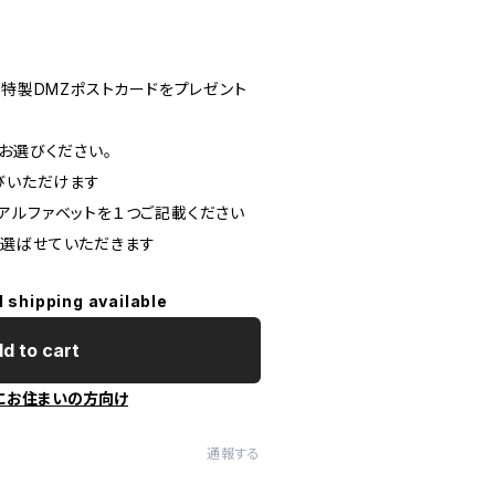
で特製DMZポストカードをプレゼント
お選びください。
びいただけます
アルファベットを１つご記載ください
選ばせていただきます
l shipping available
d to cart
にお住まいの方向け
通報する